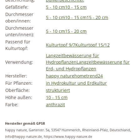
Gefäßtiefe:
5 - 10 cm
10 - 15 cm
Durchmesser
5 - 10 cm
10 - 15 cm
15 - 20 cm
oben/innen:
Durchmesser
5 - 10 cm
15 - 20 cm
unten/innen):
Passend für
Kulturtopf 9/7
Kulturtopf 15/12
Kulturtopf:
Langzeitbewässerung für
Verwendung:
Hydropflanzen
Langzeitbewässerung für
Erd- und Hydropflanzen
Hersteller:
happy nature
hometrend24
Für Pflanzen:
in Hydrokultur und Erdkultur
Oberfläche:
strukturiert
Höhe außen:
10 - 15 cm
Farbe:
anthrazit
Hersteller gemäß GPSR
happy nature, Gartenstr. 5a, 53547 Hümmerich, Rheinland-Pfalz, Deutschland,
info@happy-nature.de, https://www.happy-nature.de