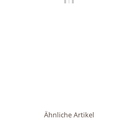
LENI
Wasserstandsanzeiger für Kulturtöpfe H 12 cm happy
nature
3,49 €
*
Sofort verfügbar
Lieferzeit:
1 - 2 Werktage
(DE - Ausland abweichend)
Ähnliche Artikel
Auf Lager