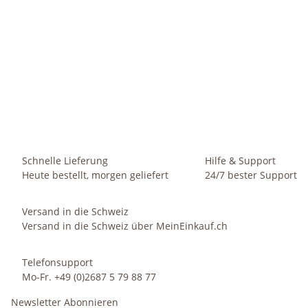
HAPPY NATURE
Set 2 teilig Hydrokultur Kulturtopf + Wasserstandsanzeiger
S
grau happy nature für Blumentöpfe
ab
2,49 €
*
Sofort verfügbar
Schnelle Lieferung
Hilfe & Support
Heute bestellt, morgen geliefert
24/7 bester Support
Versand in die Schweiz
Versand in die Schweiz über MeinEinkauf.ch
Telefonsupport
Mo-Fr. +49 (0)2687 5 79 88 77
Newsletter Abonnieren