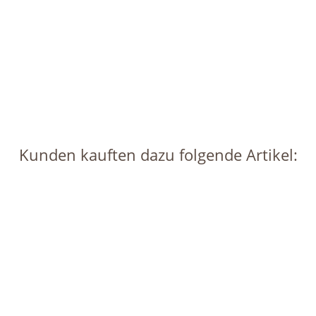
LENI
1x Wasserstandsanzeiger für Kulturtöpfe 12 cm
3,49 €
*
Sofort verfügbar
Lieferzeit:
1 - 2 Werktage
(DE - Ausland abweichend)
Kunden kauften dazu folgende Artikel:
Auf Lager