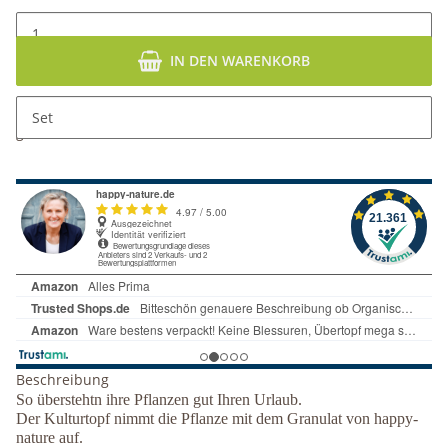
IN DEN WARENKORB
x
Dieser Artikel hat Variationen. Wählen Sie bitte die
Set
gewünschte Variation aus.
Beschreibung
So überstehtn ihre Pflanzen gut Ihren Urlaub.
Der Kulturtopf nimmt die Pflanze mit dem Granulat von happy-
nature auf.