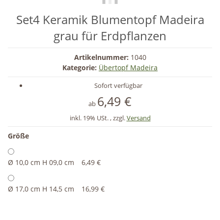
Set4 Keramik Blumentopf Madeira
grau für Erdpflanzen
Artikelnummer:
1040
Kategorie:
Übertopf Madeira
Sofort verfügbar
6,49 €
ab
inkl. 19% USt. , zzgl.
Versand
Größe
Ø 10,0 cm H 09,0 cm
6,49 €
Ø 17,0 cm H 14,5 cm
16,99 €