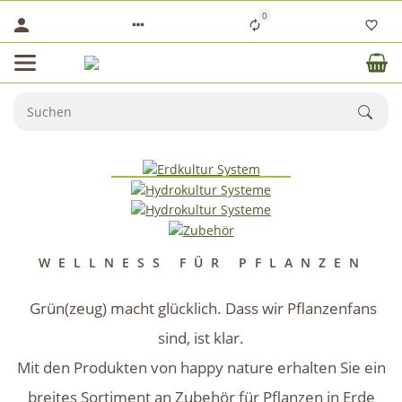
0
Erdkultur Systeme
JETZT SHOPPEN
Hydrokultur Systeme
JETZT SHOPPEN
Blumentöpfe
JETZT SHOPPEN
Zubehör
JETZT SHOPPEN
WELLNESS FÜR PFLANZEN
Grün(zeug) macht glücklich. Dass wir Pflanzenfans
sind, ist klar.
Mit den Produkten von happy nature erhalten Sie ein
breites Sortiment an Zubehör für Pflanzen in Erde