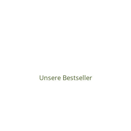
HAPPY NATURE
Keramik Blumentopf Untersetzer Ibiza schwarz
5,49 €
*
Sofort verfügbar
Lieferzeit:
1 - 2 Werktage
(DE - Ausland abweichend)
Unsere Bestseller
Bestseller