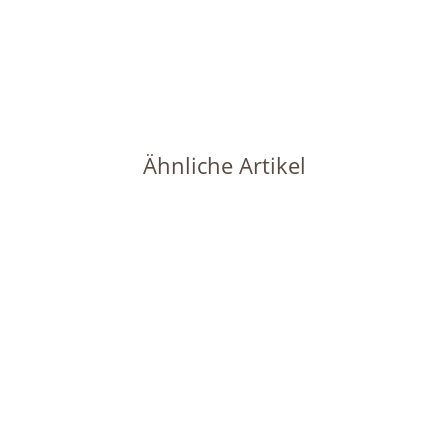
22,49 €
*
Sofort verfügbar
Lieferzeit:
1 - 2 Werktage
(DE - Ausland abweichend)
Ähnliche Artikel
Auf Lager