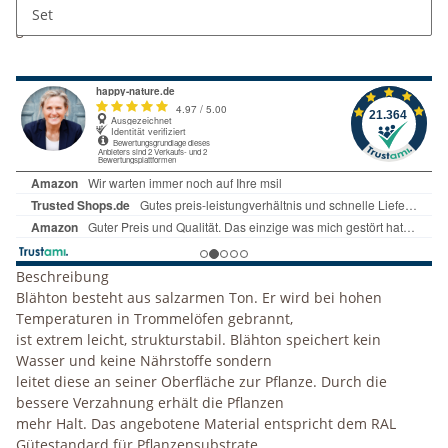
x
Dieser Artikel hat Variationen. Wählen Sie bitte die
Set
gewünschte Variation aus.
Beschreibung
Blähton besteht aus salzarmen Ton. Er wird bei hohen
Temperaturen in Trommelöfen gebrannt,
ist extrem leicht, strukturstabil. Blähton speichert kein
Wasser und keine Nährstoffe sondern
leitet diese an seiner Oberfläche zur Pflanze. Durch die
bessere Verzahnung erhält die Pflanzen
mehr Halt. Das angebotene Material entspricht dem RAL
Gütestandard für Pflanzensubstrate.