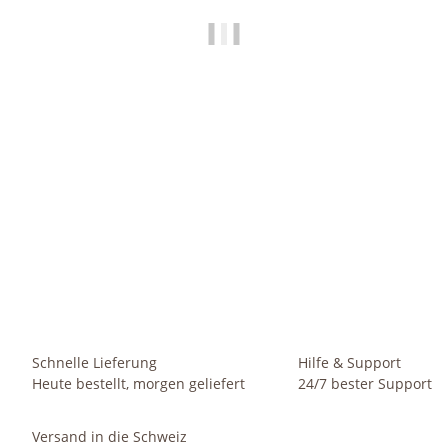
HAPPY NATURE
Set4 Keramik Blumentopf Venus dunkel grau struktur +
Bewässerungs - Set für Hydropflanzen
8,49 €
-
32,99 €
*
Sofort verfügbar
Schnelle Lieferung
Hilfe & Support
Heute bestellt, morgen geliefert
24/7 bester Support
Versand in die Schweiz