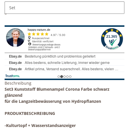
x
Dieser Artikel hat Variationen. Wählen Sie bitte die
Set
gewünschte Variation aus.
Beschreibung
Set3 Kunststoff Blumenampel Corona Farbe schwarz
glänzend
für die Langzeitbewässerung von Hydropflanzen
PRODUKTBESCHREIBUNG
-
Kulturtopf + Wasserstandsanzeiger