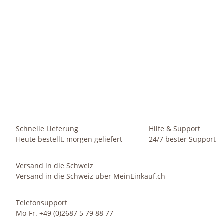
HOMETREND24
Set3 Kunststoff Hydro Ampel Corona silber mit Kulturtopf +
Wasserstandsanzeiger
8,99 €
-
27,99 €
*
Sofort verfügbar
Schnelle Lieferung
Hilfe & Support
Heute bestellt, morgen geliefert
24/7 bester Support
Versand in die Schweiz
Versand in die Schweiz über MeinEinkauf.ch
Telefonsupport
Mo-Fr. +49 (0)2687 5 79 88 77