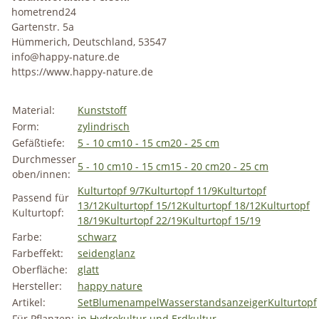
hometrend24
Gartenstr. 5a
Hümmerich, Deutschland, 53547
info@happy-nature.de
https://www.happy-nature.de
Material:
Kunststoff
Form:
zylindrisch
Gefäßtiefe:
5 - 10 cm
10 - 15 cm
20 - 25 cm
Durchmesser
5 - 10 cm
10 - 15 cm
15 - 20 cm
20 - 25 cm
oben/innen:
Kulturtopf 9/7
Kulturtopf 11/9
Kulturtopf
Passend für
13/12
Kulturtopf 15/12
Kulturtopf 18/12
Kulturtopf
Kulturtopf:
18/19
Kulturtopf 22/19
Kulturtopf 15/19
Farbe:
schwarz
Farbeffekt:
seidenglanz
Oberfläche:
glatt
Hersteller:
happy nature
Artikel:
Set
Blumenampel
Wasserstandsanzeiger
Kulturtopf
Für Pflanzen:
in Hydrokultur und Erdkultur