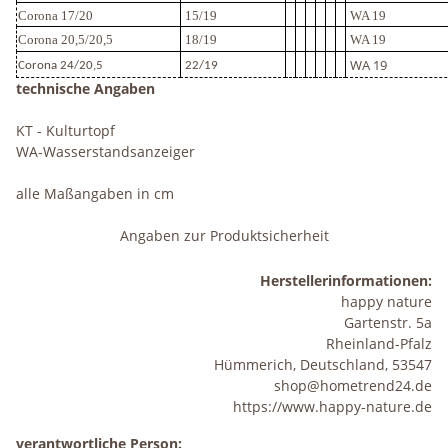
Corona 17/20
15/19
WA 19
Corona 20,5/20,5
18/19
WA 19
WA 19
Corona 24/20,5
22/19
technische Angaben
KT - Kulturtopf
WA-Wasserstandsanzeiger
alle Maßangaben in cm
Angaben zur Produktsicherheit
Herstellerinformationen:
happy nature
Gartenstr. 5a
Rheinland-Pfalz
Hümmerich, Deutschland, 53547
shop@hometrend24.de
https://www.happy-nature.de
verantwortliche Person: