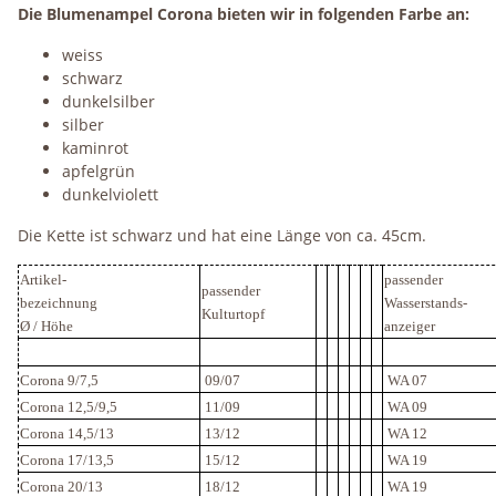
Die Blumenampel Corona bieten wir in folgenden Farbe an:
weiss
schwarz
dunkelsilber
silber
kaminrot
apfelgrün
dunkelviolett
Die Kette ist schwarz und hat eine Länge von ca. 45cm.
Artikel-
passender
passender
bezeichnung
Wasserstands-
Kulturtopf
Ø / Höhe
anzeiger
Corona 9/7,5
09/07
WA 07
Corona 12,5/9,5
11/09
WA 09
Corona 14,5/13
13/12
WA 12
Corona 17/13,5
15/12
WA 19
Corona 20/13
18/12
WA 19