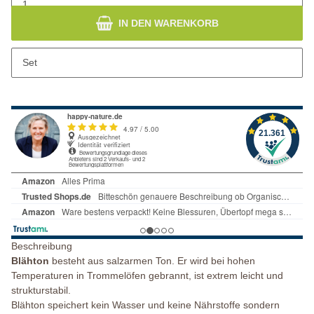
IN DEN WARENKORB
x
Dieser Artikel hat Variationen. Wählen Sie bitte die gewünschte
Set
Variation aus.
Beschreibung
Blähton
besteht aus salzarmen Ton. Er wird bei hohen
Temperaturen in Trommelöfen gebrannt, ist extrem leicht und
strukturstabil.
Blähton speichert kein Wasser und keine Nährstoffe sondern