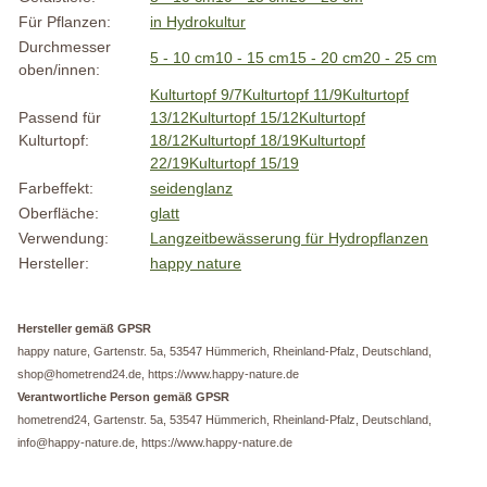
Für Pflanzen:
in Hydrokultur
Durchmesser
5 - 10 cm
10 - 15 cm
15 - 20 cm
20 - 25 cm
oben/innen:
Kulturtopf 9/7
Kulturtopf 11/9
Kulturtopf
Passend für
13/12
Kulturtopf 15/12
Kulturtopf
Kulturtopf:
18/12
Kulturtopf 18/19
Kulturtopf
22/19
Kulturtopf 15/19
Farbeffekt:
seidenglanz
Oberfläche:
glatt
Verwendung:
Langzeitbewässerung für Hydropflanzen
Hersteller:
happy nature
Hersteller gemäß GPSR
happy nature, Gartenstr. 5a, 53547 Hümmerich, Rheinland-Pfalz, Deutschland,
shop@hometrend24.de, https://www.happy-nature.de
Verantwortliche Person gemäß GPSR
hometrend24, Gartenstr. 5a, 53547 Hümmerich, Rheinland-Pfalz, Deutschland,
info@happy-nature.de, https://www.happy-nature.de