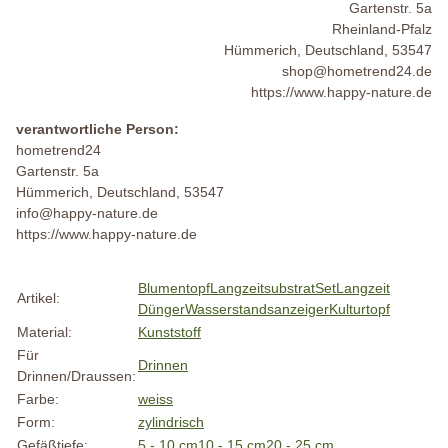
Gartenstr. 5a
Rheinland-Pfalz
Hümmerich, Deutschland, 53547
shop@hometrend24.de
https://www.happy-nature.de
verantwortliche Person:
hometrend24
Gartenstr. 5a
Hümmerich, Deutschland, 53547
info@happy-nature.de
https://www.happy-nature.de
Blumentopf
Langzeitsubstrat
Set
Langzeit
Artikel:
Dünger
Wasserstandsanzeiger
Kulturtopf
Material:
Kunststoff
Für
Drinnen
Drinnen/Draussen:
Farbe:
weiss
Form:
zylindrisch
Gefäßtiefe:
5 - 10 cm
10 - 15 cm
20 - 25 cm