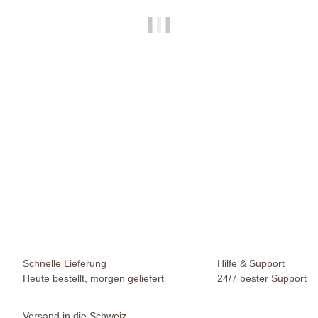
HAPPY NATURE
Keramik Kugelbrunnen für Heimwerker weiß Ø 26 cm
61,99 €
*
Sofort verfügbar
Lieferzeit:
1 - 2 Werktage
(DE - Ausland abweichend)
Schnelle Lieferung
Hilfe & Support
Heute bestellt, morgen geliefert
24/7 bester Support
Versand in die Schweiz