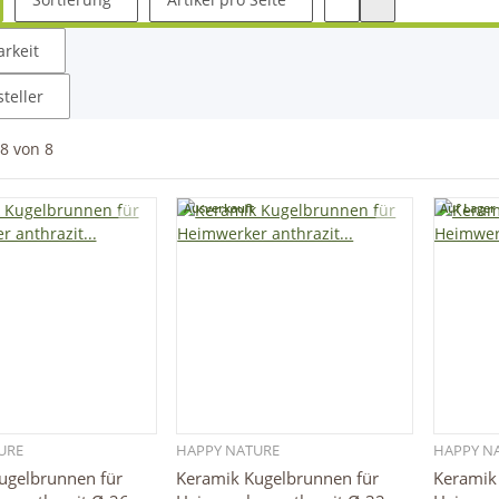
rkeit
steller
8
von
8
Ausverkauft
Auf Lager
URE
HAPPY NATURE
HAPPY N
Schnellkauf
Schnellkauf
ugelbrunnen für
Keramik Kugelbrunnen für
Keramik