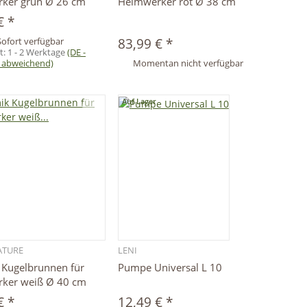
ker grün Ø 26 cm
Heimwerker rot Ø 38 cm
 €
*
Sofort verfügbar
83,99 €
*
it:
1 - 2 Werktage
(DE -
 abweichend)
Momentan nicht verfügbar
Auf Lager
ATURE
LENI
Schnellkauf
Schnellkauf
 Kugelbrunnen für
Pumpe Universal L 10
ker weiß Ø 40 cm
 €
*
12,49 €
*