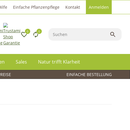
Hilfe
Einfache Pflanzenpflege
Kontakt
Anmelden
0
0
een
Sales
Natur trifft Klarheit
PREISE
EINFACHE BESTELLUNG