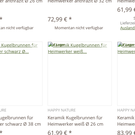
r anthrazit Ø 26 cm
Heimwerker anthrazit Ø 32 cm
Heimwer
61,99
*
72,99 €
*
Lieferze
n nicht verfügbar
Momentan nicht verfügbar
Ausland
Auf Lager
Auf Lager
URE
HAPPY NATURE
HAPPY N
Schnellkauf
Schnellkauf
ugelbrunnen für
Keramik Kugelbrunnen für
Keramik
r schwarz Ø 38 cm
Heimwerker weiß Ø 26 cm
Heimwer
*
61,99 €
*
83,99