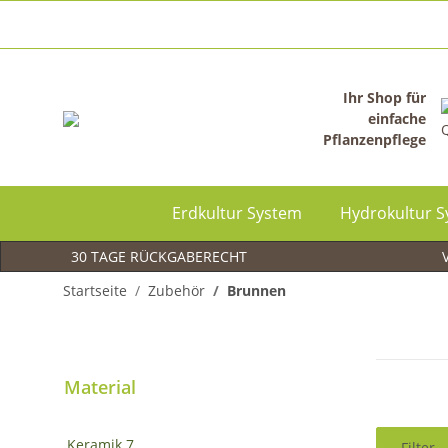
Ihr Shop für
einfache
Pflanzenpflege
Erdkultur System
Hydrokultur 
30 TAGE RÜCKGABERECHT
V
Startseite
Zubehör
Brunnen
Material
Keramik
7
Filter