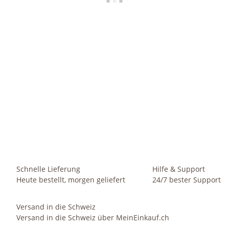
HOMETREND24
Keramik Blumentopf Pisa rund sand beige Ø 16 cm H 13.5
Se
cm
9,49 €
*
Sofort verfügbar
Lieferzeit:
1 - 2 Werktage
(DE - Ausland abweichend)
Schnelle Lieferung
Hilfe & Support
Heute bestellt, morgen geliefert
24/7 bester Support
Versand in die Schweiz
Versand in die Schweiz über MeinEinkauf.ch