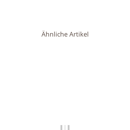
Lieferzeit:
1 - 2 Werktage
(DE - Ausland abweichend)
Ähnliche Artikel
Auf Lager