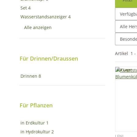
Set
4
Verfügba
Wasserstandsanzeiger
4
Alle Her
Alle anzeigen
Besonder
Artikel
1
-
Für Drinnen/Draussen
Auf Lager
Drinnen
8
Für Pflanzen
in Erdkultur
1
in Hydrokultur
2
LENI