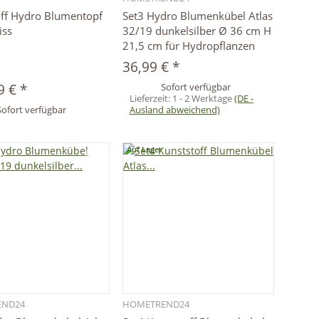
Schnellkauf
Schnellkauf
off Hydro Blumentopf
Set3 Hydro Blumenkübel Atlas
iss
32/19 dunkelsilber Ø 36 cm H
21,5 cm für Hydropflanzen
36,99 €
*
9 €
*
Sofort verfügbar
Lieferzeit:
1 - 2 Werktage
(DE -
Sofort verfügbar
Ausland abweichend)
Auf Lager
END24
HOMETREND24
Schnellkauf
Schnellkauf