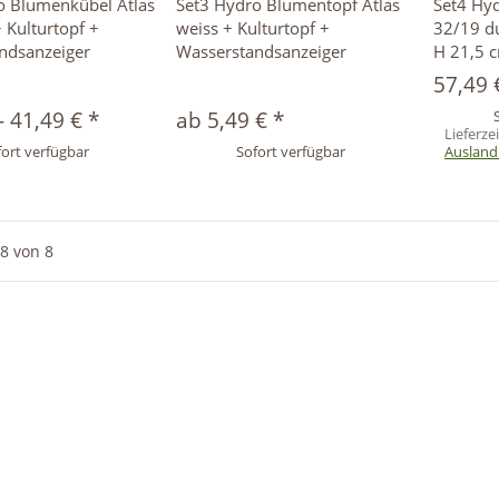
o Blumenkübel Atlas
Set3 Hydro Blumentopf Atlas
Set4 Hy
+ Kulturtopf +
weiss + Kulturtopf +
32/19 d
ndsanzeiger
Wasserstandsanzeiger
H 21,5 
57,49
-
41,49 €
*
ab
5,49 €
*
Lieferze
ort verfügbar
Sofort verfügbar
Ausland
8
von
8