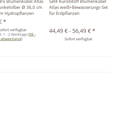
dro Blumenkübel Atlas
Set4 Kunststoff Blumenkübel
unkelsilber Ø 36,0 cm
Atlas weiß+Bewässerungs-Set
cm Hydropflanzen
für Erdpflanzen
 €
*
Sofort verfügbar
44,49 €
-
56,49 €
*
it:
1 - 2 Werktage
(DE -
 abweichend)
Sofort verfügbar