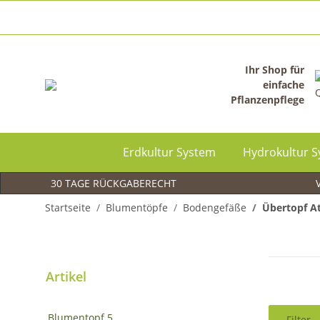
Ihr Shop für
einfache
Pflanzenpflege
Erdkultur System
Hydrokultur 
30 TAGE RÜCKGABERECHT
V
Startseite
Blumentöpfe
Bodengefäße
Übertopf At
Artikel
Blumentopf
5
Filter