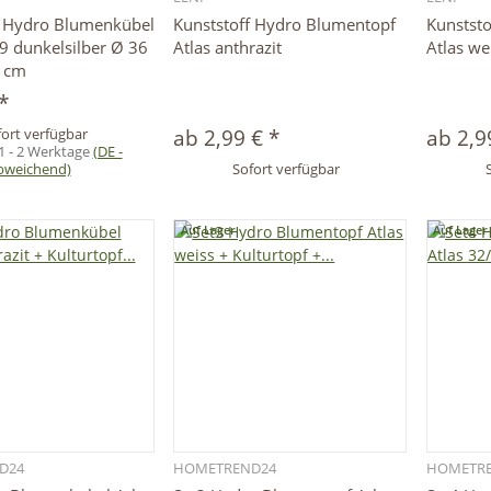
Schnellkauf
Schnellkauf
f Hydro Blumenkübel
Kunststoff Hydro Blumentopf
Kunstst
9 dunkelsilber Ø 36
Atlas anthrazit
Atlas we
 cm
*
ort verfügbar
ab
2,99 €
*
ab
2,9
1 - 2 Werktage
(DE -
bweichend)
Sofort verfügbar
Auf Lager
Auf Lager
D24
HOMETREND24
HOMETR
Schnellkauf
Schnellkauf