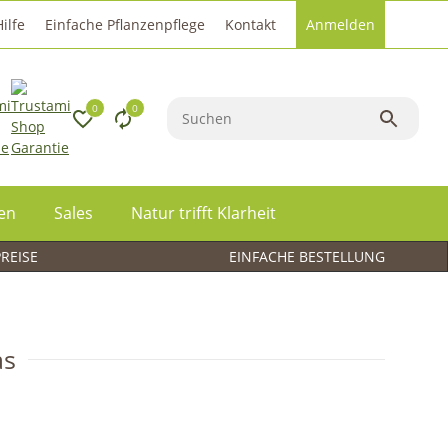
Hilfe
Einfache Pflanzenpflege
Kontakt
Anmelden
0
0
een
Sales
Natur trifft Klarheit
PREISE
EINFACHE BESTELLUNG
as