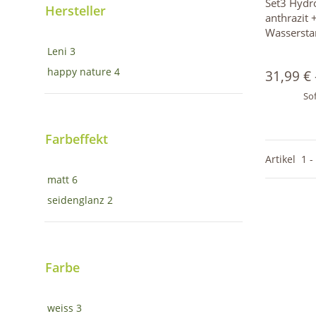
Set3 Hydr
Hersteller
anthrazit 
Wassersta
Leni
3
happy nature
4
31,99 €
Sof
Farbeffekt
Artikel
1
-
matt
6
seidenglanz
2
Farbe
weiss
3