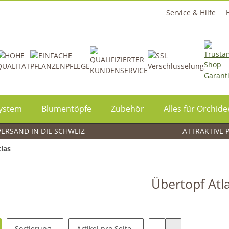
Service & Hilfe
System
Blumentöpfe
Zubehör
Alles für Orchid
ERSAND IN DIE SCHWEIZ
ATTRAKTIVE 
las
Übertopf Atl
Sortierung
Artikel pro Seite