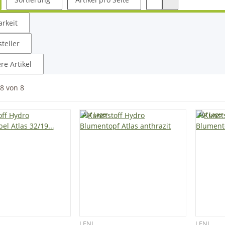
rkeit
steller
e Artikel
8
von
8
Auf Lager
Auf Lager
LENI
LENI