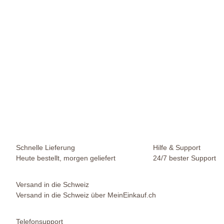
HOMETREND24
Set6 6 teilig Kunststoff Flori Pflanzschale gelb Hydrokultur
S
13,49 €
-
16,99 €
*
Sofort verfügbar
Schnelle Lieferung
Hilfe & Support
Heute bestellt, morgen geliefert
24/7 bester Support
Versand in die Schweiz
Versand in die Schweiz über MeinEinkauf.ch
Telefonsupport