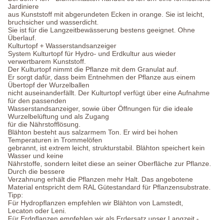
Jardiniere
aus Kunststoff mit abgerundeten Ecken in orange. Sie ist leicht,
bruchsicher und wasserdicht.
Sie ist für die Langzeitbewässerung bestens geeignet. Ohne
Überlauf.
Kulturtopf + Wasserstandsanzeiger
System Kulturtopf für Hydro- und Erdkultur aus wieder
verwertbarem Kunststoff.
Der Kulturtopf nimmt die Pflanze mit dem Granulat auf.
Er sorgt dafür, dass beim Entnehmen der Pflanze aus einem
Übertopf der Wurzelballen
nicht auseinanderfällt. Der Kulturtopf verfügt über eine Aufnahme
für den passenden
Wasserstandsanzeiger, sowie über Öffnungen für die ideale
Wurzelbelüftung und als Zugang
für die Nährstofflösung.
Blähton besteht aus salzarmem Ton. Er wird bei hohen
Temperaturen in Trommelöfen
gebrannt, ist extrem leicht, strukturstabil. Blähton speichert kein
Wasser und keine
Nährstoffe, sondern leitet diese an seiner Oberfläche zur Pflanze.
Durch die bessere
Verzahnung erhält die Pflanzen mehr Halt. Das angebotene
Material entspricht dem RAL Gütestandard für Pflanzensubstrate.
Tipp:
Für Hydropflanzen empfehlen wir Blähton von Lamstedt,
Lecaton oder Leni.
Für Erdpflanzen empfehlen wir als Erdersatz unser Langzeit -