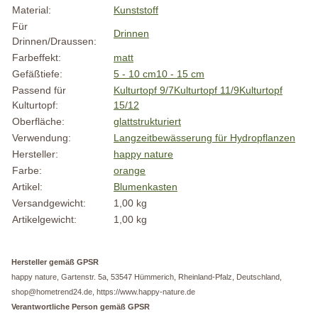
Material:
Kunststoff
Für
Drinnen
Drinnen/Draussen:
Farbeffekt:
matt
Gefäßtiefe:
5 - 10 cm
10 - 15 cm
Passend für
Kulturtopf 9/7
Kulturtopf 11/9
Kulturtopf
Kulturtopf:
15/12
Oberfläche:
glatt
strukturiert
Verwendung:
Langzeitbewässerung für Hydropflanzen
Hersteller:
happy nature
Farbe:
orange
Artikel:
Blumenkasten
Versandgewicht:
1,00 kg
Artikelgewicht:
1,00
kg
Hersteller gemäß GPSR
happy nature, Gartenstr. 5a, 53547 Hümmerich, Rheinland-Pfalz, Deutschland,
shop@hometrend24.de, https://www.happy-nature.de
Verantwortliche Person gemäß GPSR