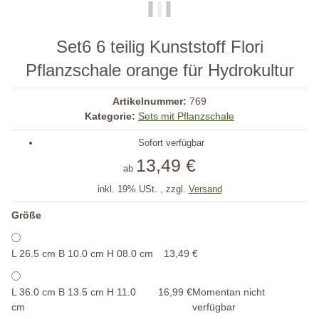
Set6 6 teilig Kunststoff Flori
Pflanzschale orange für Hydrokultur
Artikelnummer:
769
Kategorie:
Sets mit Pflanzschale
Sofort verfügbar
13,49 €
ab
inkl. 19% USt. , zzgl.
Versand
Größe
L 26.5 cm B 10.0 cm H 08.0 cm
13,49 €
L 36.0 cm B 13.5 cm H 11.0
16,99 €
Momentan nicht
cm
verfügbar