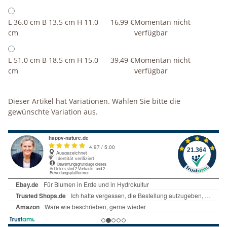
L 36.0 cm B 13.5 cm H 11.0
16,99 €
Momentan nicht
cm
verfügbar
L 51.0 cm B 18.5 cm H 15.0
39,49 €
Momentan nicht
cm
verfügbar
x
Dieser Artikel hat Variationen. Wählen Sie bitte die
gewünschte Variation aus.