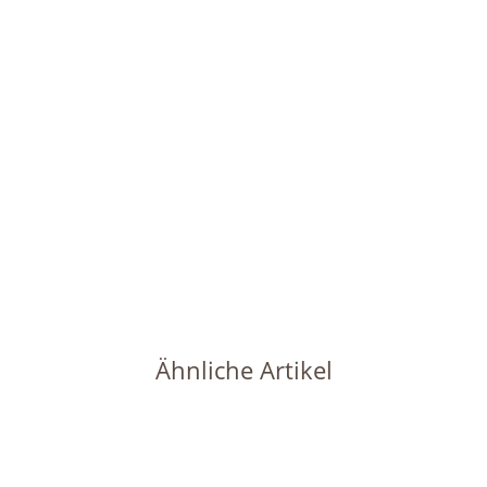
HOMETREND24
Set4 Blumentopf Corona 22/19 kaminrot Ø 24.0cm H
20.5cm +KT+WA+LZ
35,99 €
*
Sofort verfügbar
Lieferzeit:
1 - 2 Werktage
(DE - Ausland abweichend)
Ähnliche Artikel
Ausverkauft