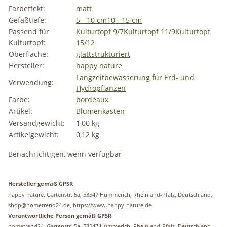
Farbeffekt:
matt
Gefäßtiefe:
5 - 10 cm
10 - 15 cm
Passend für
Kulturtopf 9/7
Kulturtopf 11/9
Kulturtopf
Kulturtopf:
15/12
Oberfläche:
glatt
strukturiert
Hersteller:
happy nature
Langzeitbewässerung für Erd- und
Verwendung:
Hydropflanzen
Farbe:
bordeaux
Artikel:
Blumenkasten
Versandgewicht:
1,00 kg
Artikelgewicht:
0,12
kg
Benachrichtigen, wenn verfügbar
Hersteller gemäß GPSR
happy nature, Gartenstr. 5a, 53547 Hümmerich, Rheinland-Pfalz, Deutschland,
shop@hometrend24.de, https://www.happy-nature.de
Verantwortliche Person gemäß GPSR
hometrend24, Gartenstr. 5a, 53547 Hümmerich, Rheinland-Pfalz, Deutschland,