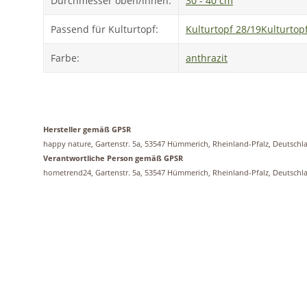
Durchmesser oben/innen:
30 - 40 cm
Passend für Kulturtopf:
Kulturtopf 28/19
Kulturtop
Farbe:
anthrazit
Hersteller gemäß GPSR
happy nature, Gartenstr. 5a, 53547 Hümmerich, Rheinland-Pfalz, Deutsc
Verantwortliche Person gemäß GPSR
hometrend24, Gartenstr. 5a, 53547 Hümmerich, Rheinland-Pfalz, Deutsch
Auf Lager