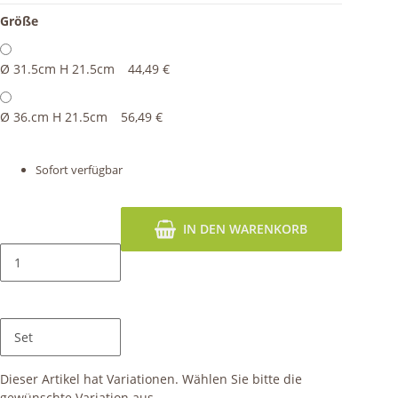
Größe
Ø 31.5cm H 21.5cm
44,49 €
Ø 36.cm H 21.5cm
56,49 €
Sofort verfügbar
IN DEN WARENKORB
Set
x
Dieser Artikel hat Variationen. Wählen Sie bitte die
gewünschte Variation aus.