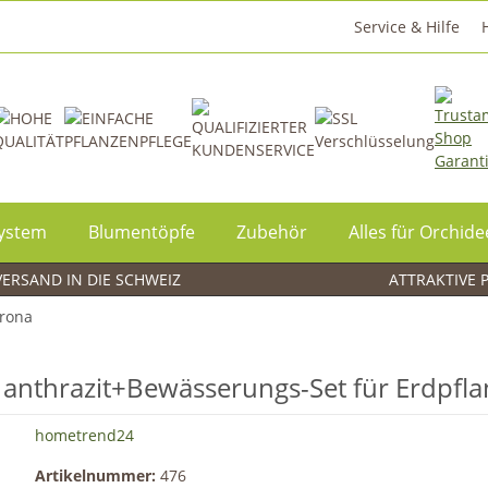
Service & Hilfe
System
Blumentöpfe
Zubehör
Alles für Orchid
ERSAND IN DIE SCHWEIZ
ATTRAKTIVE 
orona
 anthrazit+Bewässerungs-Set für Erdpfl
hometrend24
Artikelnummer:
476