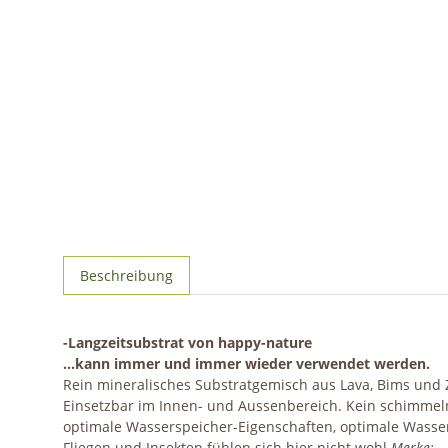
Beschreibung
-Langzeitsubstrat von happy-nature
...kann immer und immer wieder verwendet werden.
Rein mineralisches Substratgemisch aus Lava, Bims und 
Einsetzbar im Innen- und Aussenbereich. Kein schimmeln,
optimale Wasserspeicher-Eigenschaften, optimale Wasser
Fliegen und Insekten fühlen sich hier nicht wohl.
Merke: