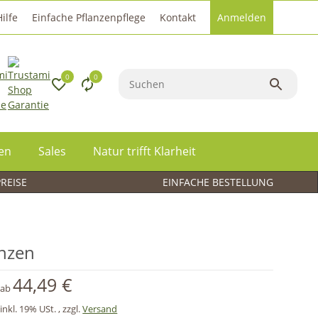
Hilfe
Einfache Pflanzenpflege
Kontakt
Anmelden
0
0
een
Sales
Natur trifft Klarheit
PREISE
EINFACHE BESTELLUNG
anzen
44,49 €
ab
inkl. 19% USt. , zzgl.
Versand