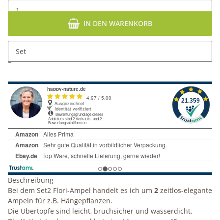
IN DEN WARENKORB
x
Dieser Artikel hat Variationen. Wählen Sie bitte die
Set
gewünschte Variation aus.
Beschreibung
Bei dem Set2 Flori-Ampel handelt es ich um
2
zeitlos-elegante
Ampeln für z.B. Hängepflanzen.
Die Übertöpfe sind leicht, bruchsicher und wasserdicht.