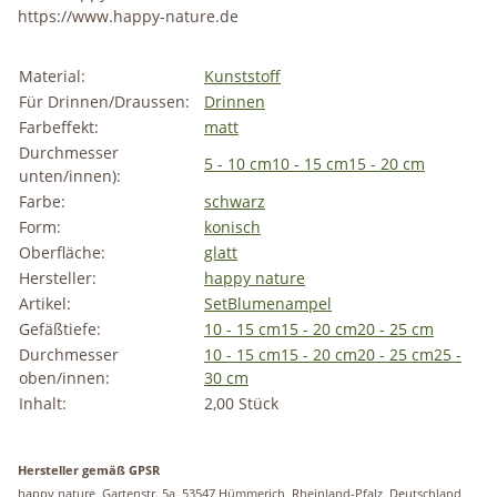
https://www.happy-nature.de
Material:
Kunststoff
Für Drinnen/Draussen:
Drinnen
Farbeffekt:
matt
Durchmesser
5 - 10 cm
10 - 15 cm
15 - 20 cm
unten/innen):
Farbe:
schwarz
Form:
konisch
Oberfläche:
glatt
Hersteller:
happy nature
Artikel:
Set
Blumenampel
Gefäßtiefe:
10 - 15 cm
15 - 20 cm
20 - 25 cm
Durchmesser
10 - 15 cm
15 - 20 cm
20 - 25 cm
25 -
oben/innen:
30 cm
Inhalt:
2,00 Stück
Hersteller gemäß GPSR
happy nature, Gartenstr. 5a, 53547 Hümmerich, Rheinland-Pfalz, Deutschland,