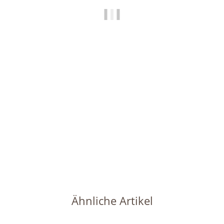
HAPPY NATURE
Set 2 teilig Hydrokultur Kulturtopf Ø 15 cm H 12 cm +
Wasserstandsanzeiger grau happy nature für Blumentöpfe
3,99 €
*
Sofort verfügbar
Lieferzeit:
1 - 2 Werktage
(DE - Ausland abweichend)
Ähnliche Artikel