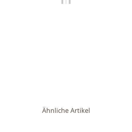
HOMETREND24
Set3 Keramik Hydro Blumentopf Venus weinrot 13/12 Ø
16,0 cm Höhe 14,0 cm + Kulturtopf + Wasserstandsanzeiger
11,49 €
*
Sofort verfügbar
Lieferzeit:
1 - 2 Werktage
(DE - Ausland abweichend)
Ähnliche Artikel
Ausverkauft