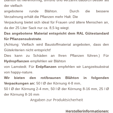
Blähton ist nierenförmig, unrund und verzahnt dadurch besser als
der vielfach
angebotene runde Blähton. Durch die bessere
Verzahnung erhält die Pflanzen mehr Halt. Die
Verpackung bietet sich ideal für Frauen und ältere Menschen an,
da der 25 Liter Sack nur ca. 8,5 kg wiegt.
Das angebotene Material entspricht dem RAL Gütestandard
für Pflanzensubstrate
.
(Achtung: Vielfach wird Baustoffmaterial angeboten, dass den
Gütekriterien nicht entspricht!
Dies kann zu Schäden an Ihren Pflanzen führen.) Für
Hydropflanzen
empfehlen wir Blähton
von Lamstedt. Für
Erdpflanzen
empfehlen wir Langzeitsubstrat
von happy-nature.
Wir bieten den rot/braunen Blähton in folgenden
Verpackungen an:
50 l Ø der Körnung 4-8 mm,
50 l Ø der Körnung 2-4 mm, 50 l Ø der Körnung 8-16 mm, 25 l Ø
der Körnung 8-16 mm
Angaben zur Produktsicherheit
Herstellerinformationen: