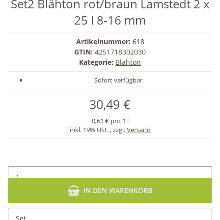
Set2 Blähton rot/braun Lamstedt 2 x
25 l 8-16 mm
Artikelnummer:
618
GTIN:
4251718302030
Kategorie:
Blähton
Sofort verfügbar
30,49 €
0,61 € pro 1 l
inkl. 19% USt. , zzgl.
Versand
IN DEN WARENKORB
Set