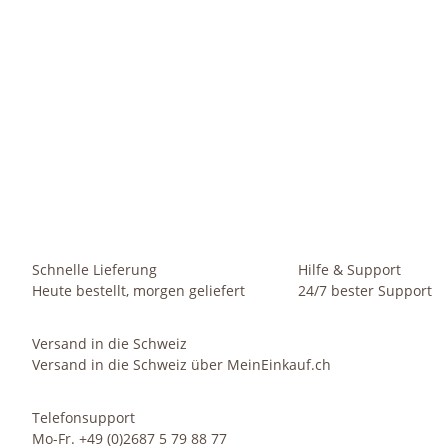
HAPPY NATURE
Set2 Keramik Orchideentopf Rhodos Orchideen weiss H 17
S
cm + Kulturtopf
6,49 €
*
Sofort verfügbar
Lieferzeit:
1 - 2 Werktage
(DE - Ausland abweichend)
Schnelle Lieferung
Hilfe & Support
Heute bestellt, morgen geliefert
24/7 bester Support
Versand in die Schweiz
Versand in die Schweiz über MeinEinkauf.ch
Telefonsupport
Mo-Fr. +49 (0)2687 5 79 88 77