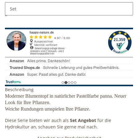
x
Dieser Artikel hat Variationen. Wählen Sie bitte die
Set
gewünschte Variation aus.
Beschreibung
Moderner Blumentopf in natürlicher Pastellfarbe panna. Neuer
Look für Ihre Pflanzen.
Weiche Rundungen umspielen Ihre Pflanze.
Diese Serie bieten wir auch als
Set Angebot
für die
Hydrokultur an, schauen Sie gerne mal nach.