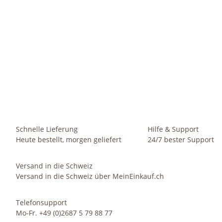
LENI
Kunststoff Hydro Blumenkübel Elegance reinweiß struktur
ohne Rollen
67,49 €
-
240,49 €
*
Sofort verfügbar
Schnelle Lieferung
Hilfe & Support
Heute bestellt, morgen geliefert
24/7 bester Support
Versand in die Schweiz
Versand in die Schweiz über MeinEinkauf.ch
Telefonsupport
Mo-Fr. +49 (0)2687 5 79 88 77