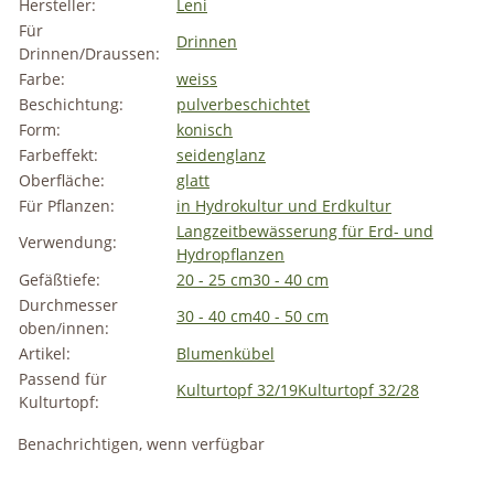
Hersteller:
Leni
Für
Drinnen
Drinnen/Draussen:
Farbe:
weiss
Beschichtung:
pulverbeschichtet
Form:
konisch
Farbeffekt:
seidenglanz
Oberfläche:
glatt
Für Pflanzen:
in Hydrokultur und Erdkultur
Langzeitbewässerung für Erd- und
Verwendung:
Hydropflanzen
Gefäßtiefe:
20 - 25 cm
30 - 40 cm
Durchmesser
30 - 40 cm
40 - 50 cm
oben/innen:
Artikel:
Blumenkübel
Passend für
Kulturtopf 32/19
Kulturtopf 32/28
Kulturtopf:
Benachrichtigen, wenn verfügbar