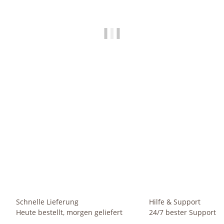
HOMETREND24
Kunststoff Hydro Blumenkübel Elegance reinweiß glänzend
S
wb Rollen
87,99 €
-
313,49 €
*
Sofort verfügbar
Schnelle Lieferung
Hilfe & Support
Heute bestellt, morgen geliefert
24/7 bester Support